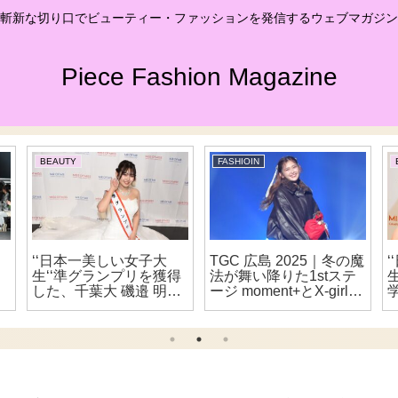
斬新な切り口でビューティー・ファッションを発信するウェブマガジン
Piece Fashion Magazine
BEAUTY
FASHIOIN
‘‘日本一美しい女子大
TGC 広島 2025｜冬の魔
生‘‘準グランプリを獲得
法が舞い降りた1stステ
した、千葉大 磯邉 明日
ージ moment+とX-girlが
菜 さんにインタビュ
描く、ホリデーと90’sス
ー！！【ミスオブミス
トリートの物語
2025】