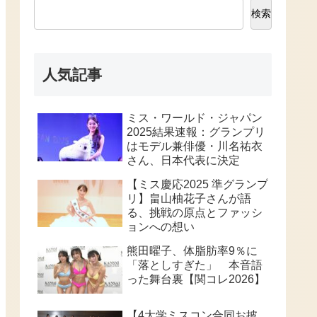
検索
人気記事
ミス・ワールド・ジャパン
2025結果速報：グランプリ
はモデル兼俳優・川名祐衣
さん、日本代表に決定
【ミス慶応2025 準グランプ
リ】畠山柚花子さんが語
る、挑戦の原点とファッシ
ョンへの想い
熊田曜子、体脂肪率9％に
「落としすぎた」 本音語
った舞台裏【関コレ2026】
【4大学ミスコン合同お披