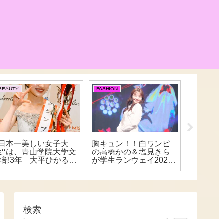
BEAUTY
FASHION
BEAUTY
‘‘日本一美しい女子大
胸キュン！！白ワンピ
ミス東
生‘‘は、青山学院大学文
の高橋かの＆塩見きら
2023
学部3年 大平ひかるさ
が学生ランウェイ2025
んがグランプリの栄冠
で“時間差共演”
を獲得！！元総理大臣
の曾孫！！ ミスコン
三冠達成！！
検索