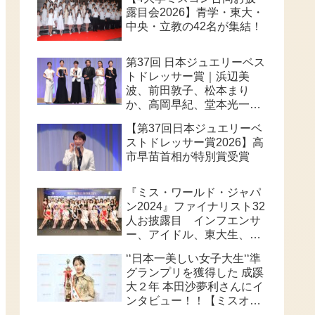
露目会2026】青学・東大・
中央・立教の42名が集結！
第37回 日本ジュエリーベス
トドレッサー賞｜浜辺美
波、前田敦子、松本まり
か、高岡早紀、堂本光一、
高市早苗首相が華やかに受
【第37回日本ジュエリーベ
賞
ストドレッサー賞2026】高
市早苗首相が特別賞受賞
『ミス・ワールド・ジャパ
ン2024』ファイナリスト32
人お披露目 インフエンサ
ー、アイドル、東大生、俳
優等個性派ぞろい 32人の
‘‘日本一美しい女子大生‘‘準
頂点は、誰なのか？
グランプリを獲得した 成蹊
大２年 本田沙夢利さんにイ
ンタビュー！！【ミスオブ
ミス202６】