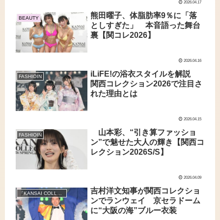
2026.04.17
熊田曜子、体脂肪率9％に「落
BEAUTY
としすぎた」 本音語った舞台
裏【関コレ2026】
2026.04.16
iLiFE!の浴衣スタイルを解説
FASHIOIN
関西コレクション2026で注目さ
れた理由とは
2026.04.15
山本彩、“引き算ファッショ
FASHIOIN
ン”で魅せた大人の輝き【関西コ
レクション2026S/S】
2026.04.09
吉村洋文知事が関西コレクショ
『KANSAI COLLECTION 2026 SPRING＆SUMMER』
ンでランウェイ 京セラドーム
に“大阪の海”ブルー衣装