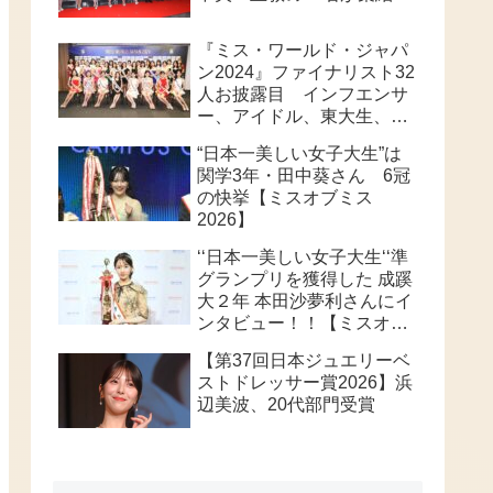
『ミス・ワールド・ジャパ
ン2024』ファイナリスト32
人お披露目 インフエンサ
ー、アイドル、東大生、俳
優等個性派ぞろい 32人の
“日本一美しい女子大生”は
頂点は、誰なのか？
関学3年・田中葵さん 6冠
の快挙【ミスオブミス
2026】
‘‘日本一美しい女子大生‘‘準
グランプリを獲得した 成蹊
大２年 本田沙夢利さんにイ
ンタビュー！！【ミスオブ
ミス202６】
【第37回日本ジュエリーベ
ストドレッサー賞2026】浜
辺美波、20代部門受賞