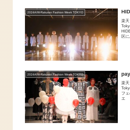
HI
2024A/W-Rakuten Fashion Week TOKYO
楽天
To
HI
区に
pa
2024A/W-Rakuten Fashion Week TOKYO
楽天
Tok
フェ
エ 