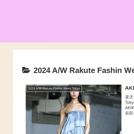
2024 A/W Rakute Fashin W
AK
2024 A/W Rakute Fashin Week Tokyo
楽天
To
AK
谷区