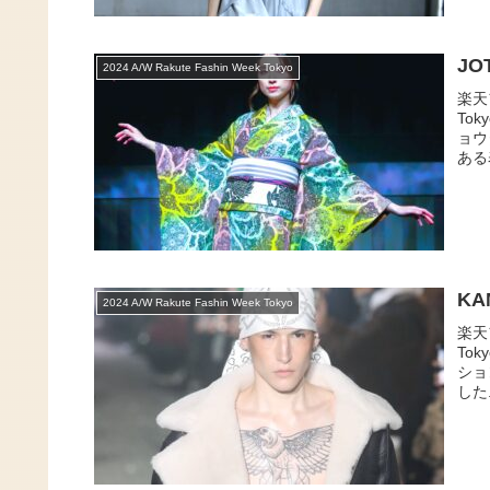
JO
2024 A/W Rakute Fashin Week Tokyo
楽天
To
ョウ
ある
KA
2024 A/W Rakute Fashin Week Tokyo
楽天
To
ショ
した