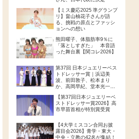
【ミス慶応2025 準グランプ
リ】畠山柚花子さんが語
る、挑戦の原点とファッシ
ョンへの想い
熊田曜子、体脂肪率9％に
「落としすぎた」 本音語
った舞台裏【関コレ2026】
第37回 日本ジュエリーベス
トドレッサー賞｜浜辺美
波、前田敦子、松本まり
か、高岡早紀、堂本光一、
高市早苗首相が華やかに受
【第37回日本ジュエリーベ
賞
ストドレッサー賞2026】高
市早苗首相が特別賞受賞
【4大学ミスコン合同お披
露目会2026】青学・東大・
中央・立教の42名が集結！