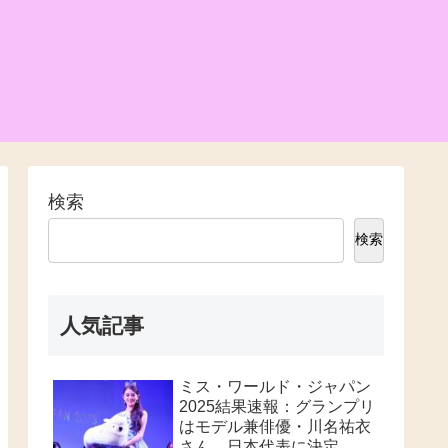
検索
検索
人気記事
ミス・ワールド・ジャパン
2025結果速報：グランプリ
はモデル兼俳優・川名祐衣
さん、日本代表に決定