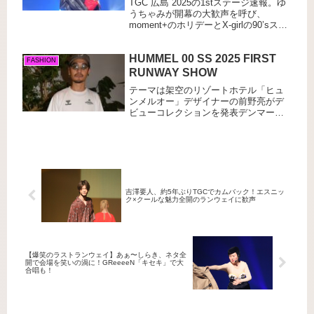
が違う衣装で登場するもののポーズを
TGC 広島 2025の1stステージ速報。ゆ
決める際、服を投げ捨て持ち前のネタ
うちゃみが開幕の大歓声を呼び、
を披露し、会場を盛り上げた。
moment+のホリデーとX-girlの90’sスト
リートが交差した冬の舞台を詳報。写
真と解説で振り返る。
HUMMEL 00 SS 2025 FIRST
FASHION
RUNWAY SHOW
テーマは架空のリゾートホテル「ヒュ
ンメルオー」デザイナーの前野亮がデ
ビューコレクションを発表デンマーク
のスポーツブランド・hummel(ヒュンメ
ル)の新ライン、HUMMEL 00(ヒュメル
オー)の2025年春夏コレクションが、
2024年7月...
吉澤要人、約5年ぶりTGCでカムバック！エスニッ
ク×クールな魅力全開のランウェイに歓声
【爆笑のラストランウェイ】あぁ〜しらき、ネタ全
開で会場を笑いの渦に！GReeeeN「キセキ」で大
合唱も！