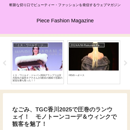
斬新な切り口でビューティー・ファッションを発信するウェブマガジン
Piece Fashion Magazine
「ミス・ワールド・ジャパン２０２４」の日本代表最終選考会
2024A/W-Rakuten Fashion Week TOKYO
FA
ジャ
ミス・ワールド・ジャパン2024グランプリは京
HEōS へオース
母に
を披
大院生の冨田キアナさんが3度目の挑戦で悲願の
TGC
栄冠を勝ち取った！！
ョン
なごみ、TGC香川2025で圧巻のランウ
ェイ！ モノトーンコーデ＆ウィンクで
観客を魅了！