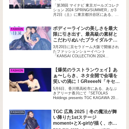
エンサーとして活躍する希空(17＝の
プバッターに斎藤飛鳥が登
あ）。インフルエンサーとして活躍す
「第38回 マイナビ 東京ガールズコレク
場！！
る希空(のあ）は、元モーニング娘。で
ション 2024 SPRING/SUMMER」が3
タレントの辻希美＆俳優の杉浦太陽の
月2日（土）に東京都渋谷区にある、国
長女。TGCには過去2回出演しており今
立代々木競技場第一体育館で行われ、
回で3回目の出演となる。riendaの女性
デザイナーの「ケイタマルヤマ
ボディーラインの美しさを最大
らしいフェミニンでエレガントなスタ
（KEITAMARUYAMA）」は、
FASHION
イリングを人気クリエターのminamiと
「KEITAMA...
限に引き出す、最高級の素材と
共に着こなした。夏らしい涼しげなデ
こだわりぬいたブライダルテク
ニムのワンピースに黒い花柄のタイツ
ニックで花嫁に自信と感動を届
を合わせることでガーリーにも魅せ
3月20日に京セラドーム大阪で開催され
けるユミカツラのドレスがラン
た。
たファッションショーイベント
「KANSAI COLLECTION 2024
ウェイに登場！！
SPRING ＆SUMMER」にYUMI
KATSURA のブライダルショーが盛大
【爆笑のラストランウェイ】あ
に行われた。ボディーラインの美しさ
FASHION
を最大限に...
ぁ〜しらき、ネタ全開で会場を
笑いの渦に！GReeeeN「キセ
キ」で大合唱も！
5月6日、香川県高松市にある、あなぶ
きアリーナ⾹川にて『SETOLAS
Holdings presents TGC KAGAWA 2025
by TOKYO GIRLS COLLECTION』以
下、TGC（東京ガールズコレクショ
TGC 広島 2025｜冬の魔法が舞
ン）が初開催された。今回、バズりた
FASHIOIN
ガールコンテストで最後に登場したの
い降りた1stステージ
は人気お笑い芸人のあぁ〜しらきであ
moment+とX-girlが描く、ホリ
った。ランウェイではいつもと雰囲気
デーと90’sストリートの物語