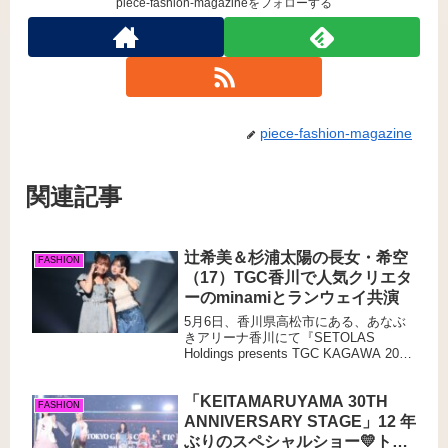
piece-fashion-magazineをフォローする
piece-fashion-magazine
関連記事
辻希美＆杉浦太陽の長女・希空
FASHION
（17）TGC香川で人気クリエタ
ーのminamiとランウェイ共演
5月6日、香川県高松市にある、あなぶ
きアリーナ⾹川にて『SETOLAS
Holdings presents TGC KAGAWA 2025
by TOKYO GIRLS COLLECTION』以
下、TGC（東京ガールズコレクショ
「KEITAMARUYAMA 30TH
ン）が初開催された。今回香川での開
FASHION
催は初となり注目される中、登場した
ANNIVERSARY STAGE」12 年
のは昨年芸能界デビューをしインフル
ぶりのスペシャルショー💛トッ