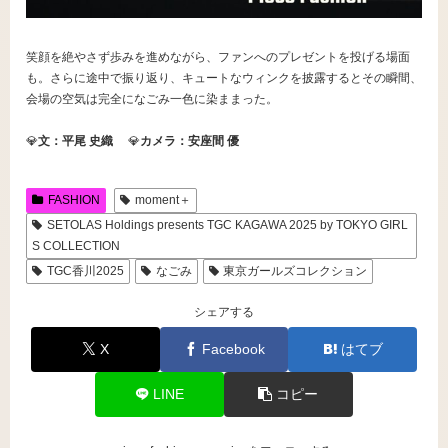
笑顔を絶やさず歩みを進めながら、ファンへのプレゼントを投げる場面
も。さらに途中で振り返り、キュートなウィンクを披露するとその瞬間、
会場の空気は完全になごみ一色に染ままった。
💎
文：平尾 史織
💎
カメラ：安座間 優
FASHION
moment＋
SETOLAS Holdings presents TGC KAGAWA 2025 by TOKYO GIRL
S COLLECTION
TGC香川2025
なごみ
東京ガールズコレクション
シェアする
X
Facebook
はてブ
LINE
コピー