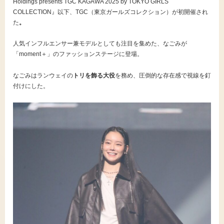
Holdings presents TGC KAGAWA 2025 by TOKYO GIRLS
COLLECTION』以下、TGC（東京ガールズコレクション）が初開催され
た
。
人気インフルエンサー兼モデルとしても注目を集めた、なごみが
「moment＋」のファッションステージに登場。
なごみはランウェイの
トリを飾る大役
を務め、圧倒的な存在感で視線を釘
付けにした。