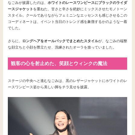
なごみが披露したのは、
ホワイトのレースワンピースにブラックのライダ
ースジャケット
を重ねた、甘さと辛さを絶妙にミックスさせたモノトーン
スタイル。クールでありながらフェミニンなエッセンスも感じさせるこの
コーディネートは、イベント当日のトレンド感を象徴するかのような一着
でした。
さらに、
ロングヘアをオールバックでまとめたスタイル
が、なごみの端整
な顔立ちと小顔を際立たせ、洗練されたオーラを放っていました。
観客の心を射止めた、笑顔とウィンクの魔法
ステージの中央へと進むなごみは、黒のレザージャケットにホワイトのレ
ースワンピース姿から美しい脚をチラ見せを披露。