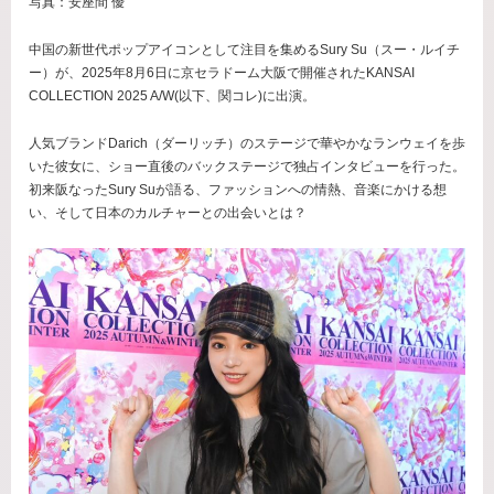
写真：安座間 優
中国の新世代ポップアイコンとして注目を集めるSury Su（スー・ルイチ
ー）が、2025年8月6日に京セラドーム大阪で開催されたKANSAI
COLLECTION 2025 A/W(以下、関コレ)に出演。
人気ブランドDarich（ダーリッチ）のステージで華やかなランウェイを歩
いた彼女に、ショー直後のバックステージで独占インタビューを行った。
初来阪なったSury Suが語る、ファッションへの情熱、音楽にかける想
い、そして日本のカルチャーとの出会いとは？