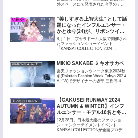
外スペースにて発表された今季のテー
マは「NEW HERITAGE（新しい継
承）」。北欧に根づく「共生」や「ノ
“美しすぎる上智大生” として話
ーマライゼーション（障がいや年齢の
FASHION
違いを問わず、誰もが自然に生きられ
題になったインフルエンサー・
る社会）」といった価値観を軸に、ヒ
かとゆり(24)が、リボンツイン
ュンメルのスポーツDNAと融合。世代
テール、ピンクのロリータ・フ
を超えて着られる、意味のある服が提
8月１日、京セラドーム大阪で開催され
ァッションにうさくみゃポシェ
案された。
たファッションショーイベント
「KANSAI COLLECTION 2024
ットを抱いて登場！！
AUTUMN & WINTER」の大人気アパレ
【KANSAI COLLECTION 2024
ルブランド「BABY, THE STARS
A/W】
MIKIO SAKABE ミキオサカベ
SHINE BRIGHT」のステージで...
2024A/W-Rakuten Fashion Week TOKYO
楽天ファッションウィーク東京2024秋
冬(Rakuten Fashion Week Tokyo 202４
A／W)でデザイナーの坂部 三樹郎 & 台
湾出身のシュエ ジェンファン／が
MIKIO SAKABE ミキオサカベの新作コ
レクションを3月1４日に東京都渋谷区
【GAKUSEI RUNWAY 2024
にある国立代々木競技場第一体育館で
【GAKUSEI RUNWAY 2024 A&W】
発表した。
AUTUMN & WINTER】インフ
ルエンサー・モデル16名と冬の
ファッショントレンド
12月28日、日本最大級のファッショ
『SHEIN』
ン・エンターテイメントイベント
KANSAI COLLECTIONが全面プロデュ
ースするリアルイベント「GAKUSEI