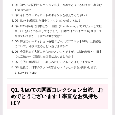
Q1. 初めての関西コレクション出演、おめでとうございます！率直な
お気持ちは？
Q2. 今日のコーディネートのポイントを教えてください？
Q3. Sury Su様感じた日中ファッションの違いとは？
Q4. 2022年4月に日本版の「《燎》(The Phoenix)」でデビューして以
来、CDをいくつか出してきました。日本ではこれまでCDもリリース
されていますが、今後の活動予定は？
Q5. 韓国のオーディション番組『ガールズプラネット999』出演経験
について、今振り返るとどう感じますか？
Q6. 今回初めて大阪に来られたとのことですが、大阪の印象や、日本
での活動の中で直面した困難はありましたか？
Q7. 今回の大阪滞在中、楽しみにしていることはありますか？
Q8. 最後に、日本のファンの皆さんへメッセージをお願いします。
Sury Su Profile
Q1. 初めての関西コレクション出演、お
めでとうございます！率直なお気持ち
は？