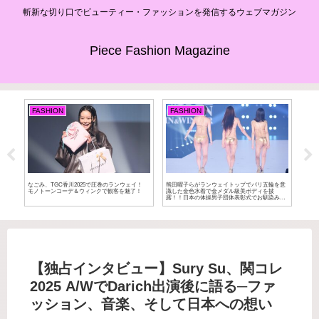
斬新な切り口でビューティー・ファッションを発信するウェブマガジン
Piece Fashion Magazine
FASHION
FASHION
BE
なごみ、TGC香川2025で圧巻のランウェイ！
熊田曜子らがランウェイトップでパリ五輪を意
２０
モノトーンコーデ＆ウィンクで観客を魅了！
識した金色水着で金メダル級美ボディを披
出大会
露！！日本の体操男子団体表彰式でお馴染みの
なド
バンザイポーズを演出！！【KANSAI
COLLECTION 2024 A/W】
【独占インタビュー】Sury Su、関コレ
2025 A/WでDarich出演後に語る─ファ
ッション、音楽、そして日本への想い