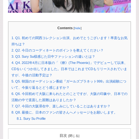
Contents
[
hide
]
1.
Q1. 初めての関西コレクション出演、おめでとうございます！率直なお気
持ちは？
2.
Q2. 今日のコーディネートのポイントを教えてください？
3.
Q3. Sury Su様感じた日中ファッションの違いとは？
4.
Q4. 2022年4月に日本版の「《燎》(The Phoenix)」でデビューして以来、
CDをいくつか出してきました。日本ではこれまでCDもリリースされていま
すが、今後の活動予定は？
5.
Q5. 韓国のオーディション番組『ガールズプラネット999』出演経験につ
いて、今振り返るとどう感じますか？
6.
Q6. 今回初めて大阪に来られたとのことですが、大阪の印象や、日本での
活動の中で直面した困難はありましたか？
7.
Q7. 今回の大阪滞在中、楽しみにしていることはありますか？
8.
Q8. 最後に、日本のファンの皆さんへメッセージをお願いします。
8.1.
Sury Su Profile
目次