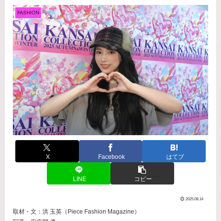
FASHION
X
Facebook
はてブ
LINE
コピー
2025.08.14
取材・文：洪 玉英（Piece Fashion Magazine）