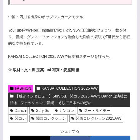
中国・四川省出身のポップシンガー／モデル。
YouTubeやWeibo、InstagramなどのSNSで圧倒的なフォロワー数を誇
り、音楽・ダンス・ファッションを融合した独自の表現でZ世代から熱狂
的な支持を得ている。
KANSAI COLLECTION 2025 A/Wで日本初ステージを飾った。
💎
取材・文：洪 玉英 📸 写真：安座間 優
FASHION
KANSAI COLLECTION 2025 A/W
【独占インタビュー】Sury Su、関コレ2025 A/WでDarich出演後に
語る─ファッション、音楽、そして日本への想い
Darich
Sury Su
カンコレ
スー・ルイチー
関コレ
関西コレクション
関西コレクション2025A/W
シェアする