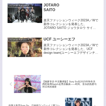
RUNWAY 2024 AUTUM & WINTER」が
JOTARO
大阪市中央区にある、なんばHatchにて
2023A/W-Rakuten Fashion Week TOKYO
開催された。特に注目を集めたのは、
SAITO
若者の人気を集める多くのインフルエ
ンサーが集結した。ファッションステ
ージでトップを飾った『SHIEN』で
楽天ファッションウィーク2023A／Wで
は、横田未来・もとかの・西綾乃・一
新作コレクションを発表した、
生友子（ゆな、ひなこ）等の今話題の
JOTARO SAITO ジョウタロウ サイト
モデルやインフルエンサー計16名が華
ウが、３月１６日（木）、東京都渋谷
やかに冬のトレンドスタイルを披露し
区にある表参道ヒルズ本館のスペース
UCF ユーシーエフ
た。
オーで開催された。
2023A/W-Rakuten Fashion Week TOKYO
楽天ファッションウィーク2023A／Wで
新作コレクションを発表した、UCF
design team(ユーシーエフデザインチー
ム)が、３月１4日（火）、東京都港区南
青山にあるSHARE GREEN
MINAMIAOYAMAで開催された。
【独家专访 中文翻译版】Sury Su在2025年秋冬关
西时装周Darich走秀后畅谈——时尚、音乐的热爱与
对日本的感受
中国人歌手Sury Su、日本初ランウェイ！関コレ