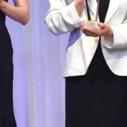
松本まりか、総額1億5000万円のジュエ
リーで魅了｜日本ジュエリーベストドレ
ッサー賞2026
前田敦子、15年ぶり『日本ジュエリーベ
ストドレッサー賞2026』30代部門受賞
【第37回日本ジュエリーベストドレッサ
ー賞2026】高市早苗首相が特別賞受賞
最近のコメント
表示できるコメントはありません。