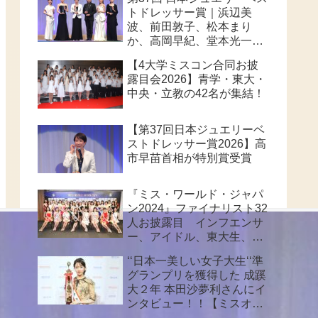
トドレッサー賞｜浜辺美
波、前田敦子、松本まり
か、高岡早紀、堂本光一、
高市早苗首相が華やかに受
【4大学ミスコン合同お披
賞
露目会2026】青学・東大・
中央・立教の42名が集結！
【第37回日本ジュエリーベ
ストドレッサー賞2026】高
市早苗首相が特別賞受賞
『ミス・ワールド・ジャパ
ン2024』ファイナリスト32
人お披露目 インフエンサ
ー、アイドル、東大生、俳
優等個性派ぞろい 32人の
‘‘日本一美しい女子大生‘‘準
頂点は、誰なのか？
グランプリを獲得した 成蹊
大２年 本田沙夢利さんにイ
ンタビュー！！【ミスオブ
ミス202６】