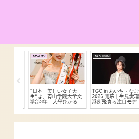
BEAUTY
FASHIOIN
後悔した
‘‘日本一美しい女子大
TGC in あいち・なご
ス慶応
生‘‘は、青山学院大学文
2026 開幕｜生見愛瑠
子さんイ
学部3年 大平ひかるさ
浮所飛貴ら注目モデル
んがグランプリの栄冠
名のランウェイハイラ
を獲得！！元総理大臣
イト
の曾孫！！ ミスコン
三冠達成！！