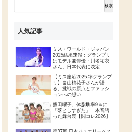
検索
人気記事
ミス・ワールド・ジャパン
2025結果速報：グランプリ
はモデル兼俳優・川名祐衣
さん、日本代表に決定
【ミス慶応2025 準グランプ
リ】畠山柚花子さんが語
る、挑戦の原点とファッシ
ョンへの想い
熊田曜子、体脂肪率9％に
「落としすぎた」 本音語
った舞台裏【関コレ2026】
第37回 日本ジュエリーベス