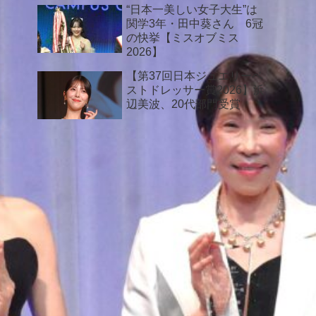
“日本一美しい女子大生”は
関学3年・田中葵さん 6冠
の快挙【ミスオブミス
2026】
【第37回日本ジュエリーベ
ストドレッサー賞2026】浜
辺美波、20代部門受賞
最近の投稿
堂本光一『日本ジュエリーベストドレッ
サー賞2026』特別賞受賞
【4大学ミスコン合同お披露目会2026】
青学・東大・中央・立教の42名が集結！