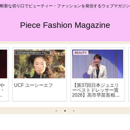
斬新な切り口でビューティー・ファッションを発信するウェブマガジン
Piece Fashion Magazine
2023A/W-Rakuten Fashion Week TOKYO
BEAUTY
や
UCF ユーシーエフ
【第37回日本ジュエリ
・
ーベストドレッサー賞
5
2026】高市早苗首相が
特別賞受賞