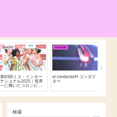
BEAUTY
FASHION
BEAUTY
第63回ミス・インター
el conductorH コンダク
ミス東
ナショナル2025｜世界
ター
2023
一に輝いたコロンビア
代表 カタリナ・ドゥケ
検索