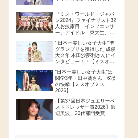
『ミス・ワールド・ジャパ
ン2024』ファイナリスト32
人お披露目 インフエンサ
ー、アイドル、東大生、俳
優等個性派ぞろい 32人の
‘‘日本一美しい女子大生‘‘準
頂点は、誰なのか？
グランプリを獲得した 成蹊
大２年 本田沙夢利さんにイ
ンタビュー！！【ミスオブ
ミス202６】
“日本一美しい女子大生”は
関学3年・田中葵さん 6冠
の快挙【ミスオブミス
2026】
【第37回日本ジュエリーベ
ストドレッサー賞2026】浜
辺美波、20代部門受賞