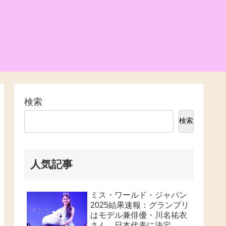
検索
検索
人気記事
ミス・ワールド・ジャパン
2025結果速報：グランプリ
はモデル兼俳優・川名祐衣
さん、日本代表に決定