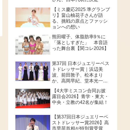
【ミス慶応2025 準グランプ
リ】畠山柚花子さんが語
る、挑戦の原点とファッシ
ョンへの想い
熊田曜子、体脂肪率9％に
「落としすぎた」 本音語
った舞台裏【関コレ2026】
第37回 日本ジュエリーベス
トドレッサー賞｜浜辺美
波、前田敦子、松本まり
か、高岡早紀、堂本光一、
高市早苗首相が華やかに受
【4大学ミスコン合同お披
賞
露目会2026】青学・東大・
中央・立教の42名が集結！
【第37回日本ジュエリーベ
ストドレッサー賞2026】高
市早苗首相が特別賞受賞