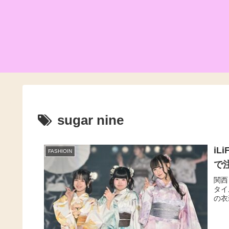
sugar nine
i
FASHIOIN
で
関西
タイ
の衣