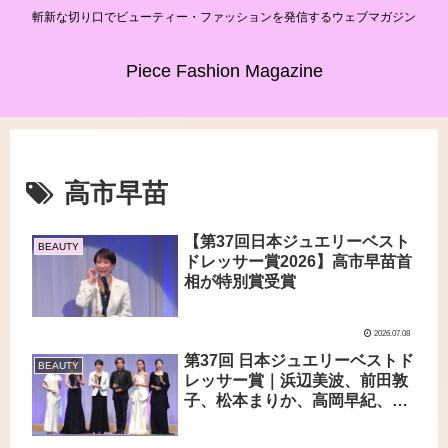
斬新な切り口でビューティー・ファッションを発信するウェブマガジン
Piece Fashion Magazine
高市早苗
【第37回日本ジュエリーベスト
BEAUTY
ドレッサー賞2026】高市早苗首
相が特別賞受賞
2026.07.08
第37回 日本ジュエリーベストド
BEAUTY
レッサー賞｜浜辺美波、前田敦
子、松本まりか、高岡早紀、堂
本光一、高市早苗首相が華やか
に受賞