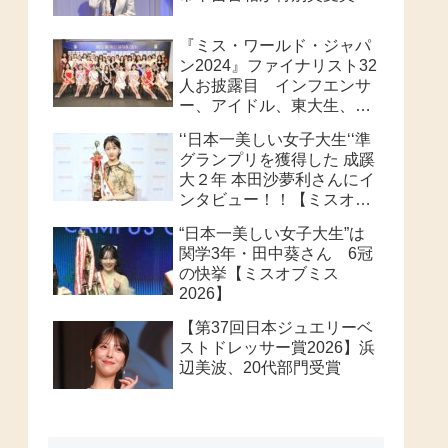
『ミス・ワールド・ジャパ
ン2024』ファイナリスト32
人お披露目 インフエンサ
ー、アイドル、東大生、俳
優等個性派ぞろい 32人の
‘‘日本一美しい女子大生‘‘準
頂点は、誰なのか？
グランプリを獲得した 成蹊
大２年 本田沙夢利さんにイ
ンタビュー！！【ミスオブ
ミス202６】
“日本一美しい女子大生”は
関学3年・田中葵さん 6冠
の快挙【ミスオブミス
2026】
【第37回日本ジュエリーベ
ストドレッサー賞2026】浜
辺美波、20代部門受賞