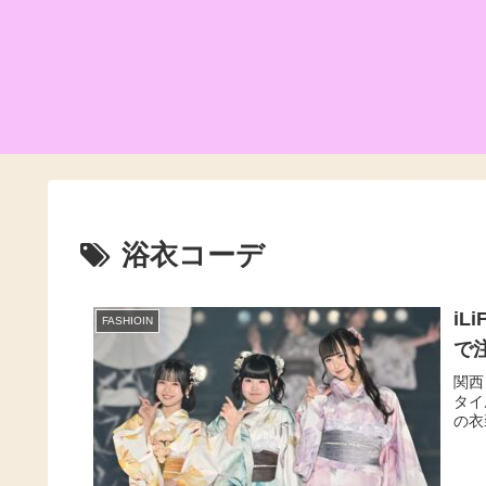
浴衣コーデ
i
FASHIOIN
で
関西
タイ
の衣