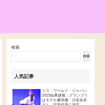
検索
検索
人気記事
ミス・ワールド・ジャパン
2025結果速報：グランプリ
はモデル兼俳優・川名祐衣
さん、日本代表に決定