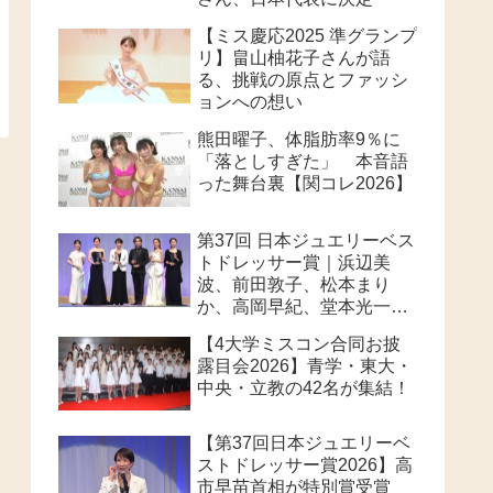
【ミス慶応2025 準グランプ
リ】畠山柚花子さんが語
る、挑戦の原点とファッシ
ョンへの想い
熊田曜子、体脂肪率9％に
「落としすぎた」 本音語
った舞台裏【関コレ2026】
第37回 日本ジュエリーベス
トドレッサー賞｜浜辺美
波、前田敦子、松本まり
か、高岡早紀、堂本光一、
高市早苗首相が華やかに受
【4大学ミスコン合同お披
賞
露目会2026】青学・東大・
中央・立教の42名が集結！
【第37回日本ジュエリーベ
ストドレッサー賞2026】高
市早苗首相が特別賞受賞