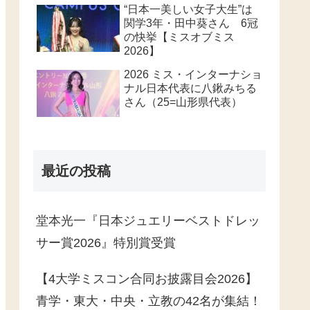
“日本一美しい女子大生”は
関学3年・田中葵さん 6冠
の快挙【ミスオブミス
2026】
2026 ミス・インターナショ
ナル日本代表に八鍬みちる
さん（25=山形県代表）
最近の投稿
堂本光一『日本ジュエリーベストドレッ
サー賞2026』特別賞受賞
【4大学ミスコン合同お披露目会2026】
青学・東大・中央・立教の42名が集結！