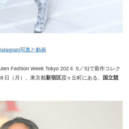
 • Instagram写真と動画
Fashion Week Tokyo 202４ S／S)で新作コレク
月２８日（月）、東京都
新宿区
霞ヶ丘町にある、
国立競