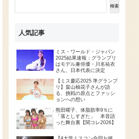
検索
人気記事
ミス・ワールド・ジャパン
2025結果速報：グランプリ
はモデル兼俳優・川名祐衣
さん、日本代表に決定
【ミス慶応2025 準グランプ
リ】畠山柚花子さんが語
る、挑戦の原点とファッシ
ョンへの想い
熊田曜子、体脂肪率9％に
「落としすぎた」 本音語
った舞台裏【関コレ2026】
【4大学ミスコン合同お披