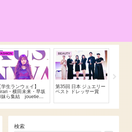
FASHION
BEAUTY
BEAUTY
【学生ランウェイ】
第35回 日本 ジュエリー
‘‘日本
Kirari・横田未来・早坂
ベスト ドレッサー賞
生‘‘準
妹ら集結 jouetieが
した、
描くZ世代ストリート
んにイ
スオブミ
検索