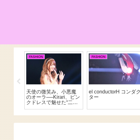
FASHION
FASHION
院、現
天使の微笑み、小悪魔
el conductorH コンダ
作品発
のオーラ──Kirari、ピン
ター
E
クドレスで魅せた“二面
性”の魔法【学生ランウ
ェイ2025 SUMMER】