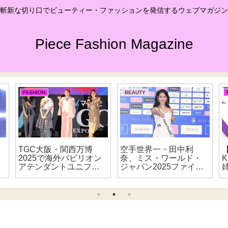
斬新な切り口でビューティー・ファッションを発信するウェブマガジン
Piece Fashion Magazine
FASHION
BEAUTY
ク
TGC大阪・関西万博
空手世界一・田中利
2025で海外パビリオン
奈、ミス・ワールド・
アテンダントユニフォ
ジャパン2025ファイナ
姉
ームショーを披露！—
リストお披露目会で3型
ゆうちゃみ＆ゆいちゃ
を披露!!
み姉妹が藤原紀香との
初対面に大興奮！―