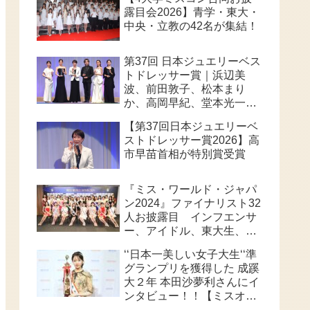
露目会2026】青学・東大・
中央・立教の42名が集結！
第37回 日本ジュエリーベス
トドレッサー賞｜浜辺美
波、前田敦子、松本まり
か、高岡早紀、堂本光一、
高市早苗首相が華やかに受
【第37回日本ジュエリーベ
賞
ストドレッサー賞2026】高
市早苗首相が特別賞受賞
『ミス・ワールド・ジャパ
ン2024』ファイナリスト32
人お披露目 インフエンサ
ー、アイドル、東大生、俳
優等個性派ぞろい 32人の
‘‘日本一美しい女子大生‘‘準
頂点は、誰なのか？
グランプリを獲得した 成蹊
大２年 本田沙夢利さんにイ
ンタビュー！！【ミスオブ
ミス202６】