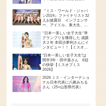
『ミス・ワールド・ジャパ
ン2024』ファイナリスト32
人お披露目 インフエンサ
ー、アイドル、東大生、俳
優等個性派ぞろい 32人の
‘‘日本一美しい女子大生‘‘準
頂点は、誰なのか？
グランプリを獲得した 成蹊
大２年 本田沙夢利さんにイ
ンタビュー！！【ミスオブ
ミス202６】
“日本一美しい女子大生”は
関学3年・田中葵さん 6冠
の快挙【ミスオブミス
2026】
2026 ミス・インターナショ
ナル日本代表に八鍬みちる
さん（25=山形県代表）