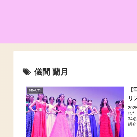
儀間 蘭月
【
BEAUTY
リ
20
れた
34
紹介