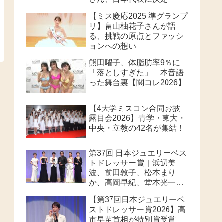
【ミス慶応2025 準グランプ
リ】畠山柚花子さんが語
る、挑戦の原点とファッシ
ョンへの想い
熊田曜子、体脂肪率9％に
「落としすぎた」 本音語
った舞台裏【関コレ2026】
【4大学ミスコン合同お披
露目会2026】青学・東大・
中央・立教の42名が集結！
第37回 日本ジュエリーベス
トドレッサー賞｜浜辺美
波、前田敦子、松本まり
か、高岡早紀、堂本光一、
高市早苗首相が華やかに受
【第37回日本ジュエリーベ
賞
ストドレッサー賞2026】高
市早苗首相が特別賞受賞