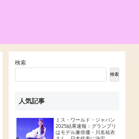
検索
検索
人気記事
ミス・ワールド・ジャパン
2025結果速報：グランプリ
はモデル兼俳優・川名祐衣
さん、日本代表に決定